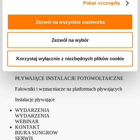
Pokaż szczegóły
AKCESORIA I MONITOROWANIE
Monitorowanie
Zezwól na wszystkie ciasteczka
Akcesoria
Zezwól na wybór
STACJA ŁADOWANIA DO POJAZDÓW
ELEKTRYCZNYCH
Stacja ładowania AC
Korzystaj wyłącznie z niezbędnych plików cookie
Stacja ładowania DC
PŁYWAJĄCE INSTALACJE FOTOWOLTAICZNE
Falowniki i wzmacniacze na platformach pływających
Instalacje pływające
WYDARZENIA
WYDARZENIA
WEBINAR
KONTAKT
BIURA SUNGROW
SERWIS