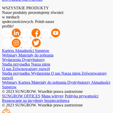
WSZYSTKIE PRODUKTY
Nasze produkty prezentujemy również
w mediach
społecznościowych. Polub nasze
profile!
Kariera
Aktualności Sungrow
Webinary
Materiały do pobrania
Wydarzenia
Dystrybutorzy
Studia przypadku
Nasza misja
O nas
Zrównoważony rozwój
Studia przypadku
Wydarzenia
O nas
Nasza misja
Zrównoważony
rozwój
Webinary
Kariera
Materiały do pobrania
Dystrybutorzy
Aktualności
Sungrow
© 2023 SUNGROW. Wszelkie prawa zastrzeżone
SUNGROW OFFICES
Mapa witryny
Polityka prywatności
Reagowanie na incydenty bezpieczeństwa
© 2023 SUNGROW. Wszelkie prawa zastrzeżone