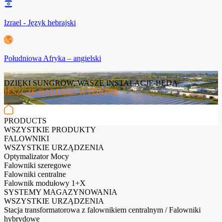
Izrael - Język hebrajski
Południowa Afryka – angielski
DZIĘKI SUNGROW, WASZE INSTALACJE BĘDĄ
JESZCZE BARDZIEJ WYDAJNE
PRODUCTS
WSZYSTKIE PRODUKTY
FALOWNIKI
WSZYSTKIE URZĄDZENIA
Optymalizator Mocy
Falowniki szeregowe
Falowniki centralne
Falownik modułowy 1+X
SYSTEMY MAGAZYNOWANIA
WSZYSTKIE URZĄDZENIA
Stacja transformatorowa z falownikiem centralnym / Falowniki
hybrydowe