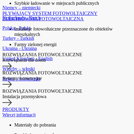
Szybkie ładowanie w miejscach publicznych
Niemcy – niemiecki
PŁYWAJĄCY SYSTEM FOTOWOLTAICZNY
Netherlands - Dutch
ELEKTROWNIA FOTOWOLTAICZNA
Polska - Polski
Instalacje fotowoltaiczne przeznaczone do obiektów
mieszkalnych
Turkey - Turkish
Farmy zielonej energii
Ukraina - Ukraina
ROZWIĄZANIA FOTOWOLTAICZNE
United Kingdom - English
Rozwiązania dla domu
Włochy – włoski
ROZWIĄZANIA FOTOWOLTAICZNE
Systemy komercyjne
Belgia - holenderski
ROZWIĄZANIA FOTOWOLTAICZNE
Instalacja przemysłowa
PRODUKTY
Więcej informacji
Materiały do pobrania