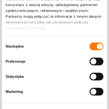
korzystasz z naszej witryny, udostępniamy partnerom
Instalacje fotowoltaiczne przeznaczone do obiektów
społecznościowym, reklamowym i analitycznym.
mieszkalnych
Partnerzy mogą połączyć te informacje z innymi danymi
Farmy zielonej energii
otrzymanymi od Ciebie lub uzyskanymi podczas
korzystania z ich usług.
PRODUKTY
WSZYSTKIE PRODUKTY
FALOWNIKI
Wybór
Optymalizator Mocy
Niezbędne
zgody
Falowniki szeregowe
Preferencje
Falowniki centralne
Falownik modułowy 1+X
Statystyka
SYSTEMY MAGAZYNOWANIA
Stacja transformatorowa z falownikiem centralnym /
Falowniki hybrydowe
Marketing
Systemy magazynowania energii
Akumulatory