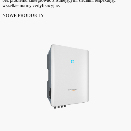
bez problemu zintegrować z istniejącymi sieciami respektując
wszelkie normy certyfikacyjne.
NOWE PRODUKTY