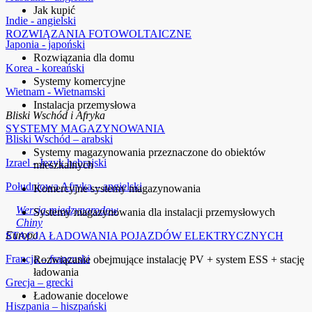
Jak kupić
Indie - angielski
ROZWIĄZANIA FOTOWOLTAICZNE
Japonia - japoński
Rozwiązania dla domu
Korea - koreański
Systemy komercyjne
Wietnam - Wietnamski
Instalacja przemysłowa
Bliski Wschód i Afryka
SYSTEMY MAGAZYNOWANIA
Bliski Wschód – arabski
Systemy magazynowania przeznaczone do obiektów
Izrael - Język hebrajski
mieszkalnych
Południowa Afryka – angielski
Komercyjne systemy magazynowania
Wersja międzynarodow
Systemy magazynowania dla instalacji przemysłowych
Chiny
Europa
STACJA ŁADOWANIA POJAZDÓW ELEKTRYCZNYCH
Francja – francuski
Rozwiązanie obejmujące instalację PV + system ESS + stację
ładowania
Grecja – grecki
Ładowanie docelowe
Hiszpania – hiszpański