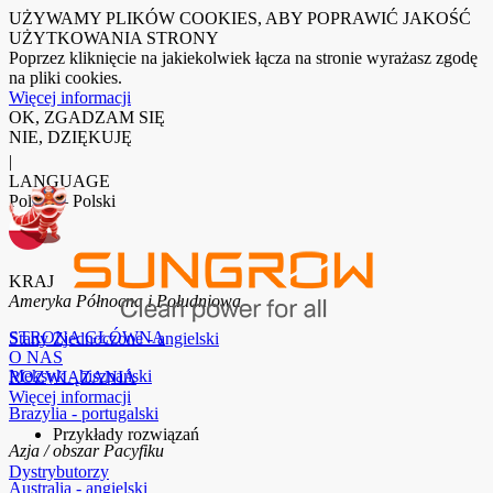
UŻYWAMY PLIKÓW COOKIES, ABY POPRAWIĆ JAKOŚĆ
UŻYTKOWANIA STRONY
Poprzez kliknięcie na jakiekolwiek łącza na stronie wyrażasz zgodę
na pliki cookies.
Więcej informacji
OK, ZGADZAM SIĘ
NIE, DZIĘKUJĘ
|
LANGUAGE
Polska – Polski
KRAJ
Ameryka Północna i Południowa
STRONA GŁÓWNA
Stany Zjednoczone - angielski
O NAS
Meksyk - hiszpański
ROZWIĄZANIA
Więcej informacji
Brazylia - portugalski
Przykłady rozwiązań
Azja / obszar Pacyfiku
Dystrybutorzy
Australia - angielski